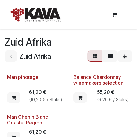
Overslaan naar inhoud
Zuid Afrika
Zuid Afrika
Man pinotage
Balance Chardonnay
winemakers selection
61,20
€
55,20
€
(
10,20
€
/
Stuks
)
(
9,20
€
/
Stuks
)
Man Chenin Blanc
Coastel Region
61,20
€