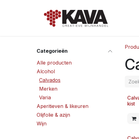
Overslaan naar inhoud
Hom
Produ
Categorieën
C
Alle producten
Alcohol
Calvados
Merken
Varia
Calv
kist
Aperitieven & likeuren
Olijfolie & azijn
Wijn
Calv