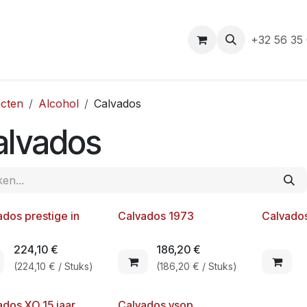
e
+32 56 35
cten
Alcohol
Calvados
alvados
ados prestige in
Calvados 1973
Calvados
224,10
€
186,20
€
(
224,10
€
/
Stuks
)
(
186,20
€
/
Stuks
)
ados XO 15 jaar
Calvados vsop