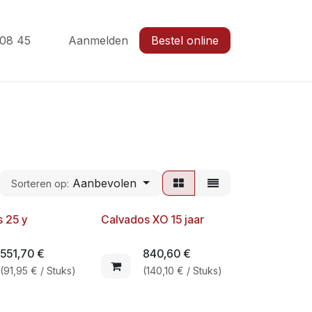
 08 45
Aanmelden
Bestel online
Aanbevolen
Sorteren op:
 25 y
Calvados XO 15 jaar
551,70
€
840,60
€
(
91,95
€
/
Stuks
)
(
140,10
€
/
Stuks
)