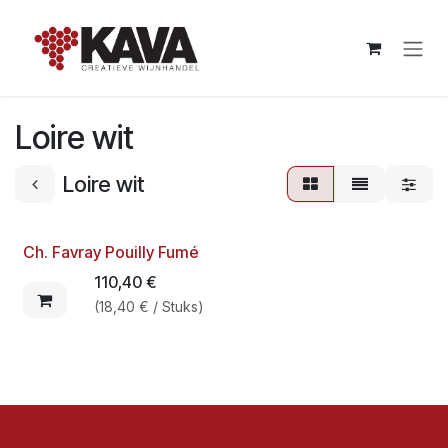
Overslaan naar inhoud
Loire wit
Loire wit
Ch. Favray Pouilly Fumé
110,40
€
(
18,40
€
/
Stuks
)