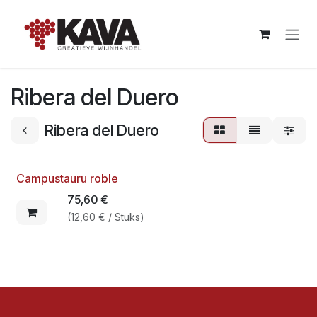
Overslaan naar inhoud
Ribera del Duero
Ribera del Duero
Campustauru roble
75,60
€
(
12,60
€
/
Stuks
)