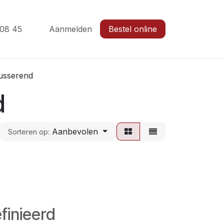
 08 45
Aanmelden
Bestel online
usserend
d
Aanbevolen
Sorteren op:
finieerd