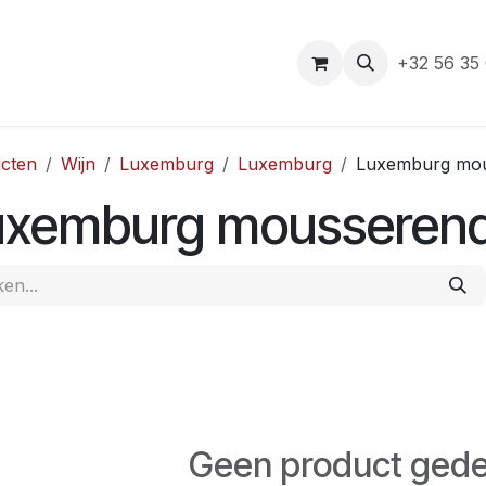
e
+32 56 35
cten
Wijn
Luxemburg
Luxemburg
Luxemburg mo
uxemburg mousseren
Geen product gede