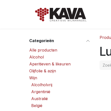
Overslaan naar inhoud
Hom
Produ
Categorieën
L
Alle producten
Alcohol
Aperitieven & likeuren
Olijfolie & azijn
Wijn
Alcolholvrij
Argentinië
Australië
België