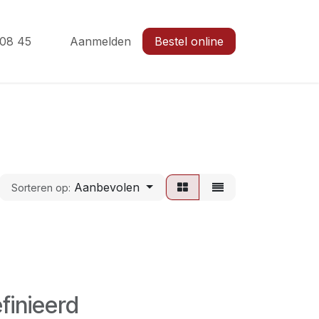
 08 45
Aanmelden
Bestel online
Aanbevolen
Sorteren op:
finieerd