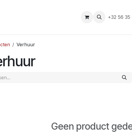
e
+32 56 35
cten
Verhuur
erhuur
Geen product gede