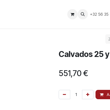
e
+32 56 35
Calvados 25 y
551,70
€
Aa