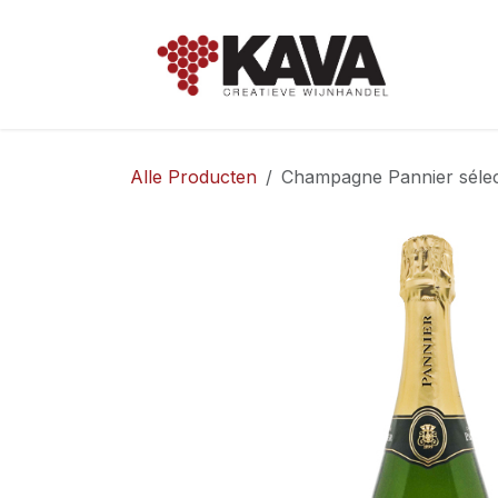
Overslaan naar inhoud
Hom
Alle Producten
Champagne Pannier sélectio