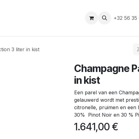
e
+32 56 35
n 3 liter in kist
Champagne Pan
in kist
Een parel van een Champag
gelauwerd wordt met presti
citronelle, pruimen en een
30% Pinot Noir en 30 % 
1.641,00
€