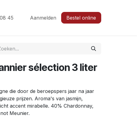
 08 45
Aanmelden
Bestel online
nier sélection 3 liter
ne die door de beroepspers jaar na jaar
gieuze prijzen. Aroma's van jasmijn,
 licht accent mirabelle. 40% Chardonnay,
Pinot Meunier.