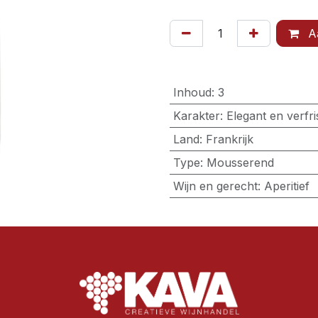
Aa
Inhoud
:
3
Karakter
:
Elegant en verfr
Land
:
Frankrijk
Type
:
Mousserend
Wijn en gerecht
:
Aperitief