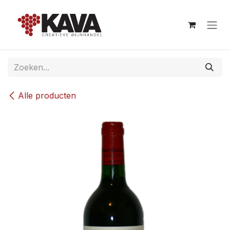
Overslaan naar inhoud
Alle producten