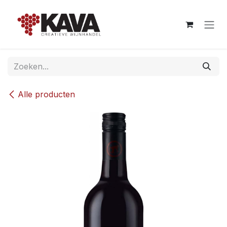
Overslaan naar inhoud
Alle producten