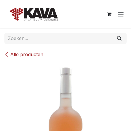
Overslaan naar inhoud
Alle producten