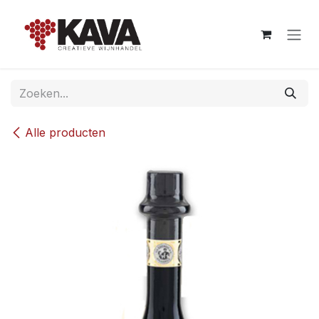
Overslaan naar inhoud
Alle producten