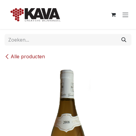
Overslaan naar inhoud
Alle producten